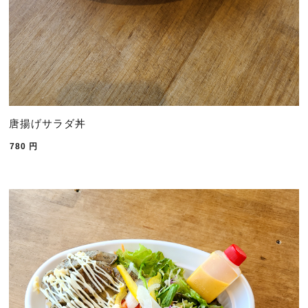
唐揚げサラダ丼
780
円